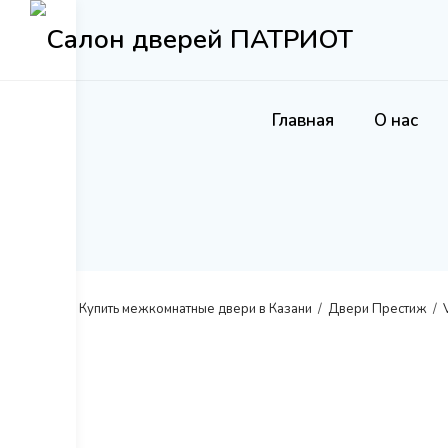
S
k
i
p
Главная
О нас
t
o
c
o
n
t
e
n
Главная
/
Купить межкомнатные двери в Казани
/
Двери Престиж
/
t