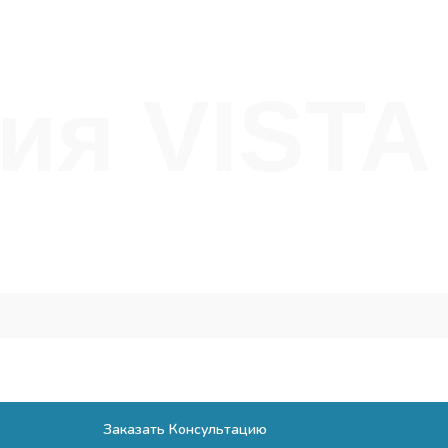
ия VISTA
ромочная
Заказать Консультацию