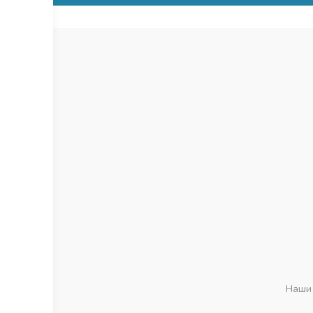
Покрытие - ПВХ (влагоусто
Цветовая палитра - более 
Гарантия - 5 лет
Наши 