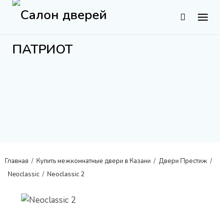
S
k
i
p
t
o
c
o
n
t
e
n
Главная
/
Купить межкомнатные двери в Казани
/
Двери Престиж
/
t
Neoclassic
/
Neoclassic 2