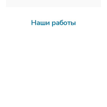
Наши работы
Все
Входные двери
Дверная фурнитура
Межкомнатные двери
Установка дверей