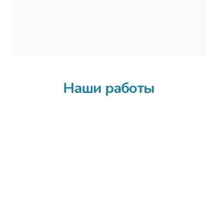
Наша компания доставит ваши двери в
любую точку, благодаря специальному
транспорту
Наши работы
Все
Входные двери
Дверная фурнитура
Межкомнатные двери
Установка дверей