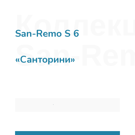
Коллек
San-Remo S 6
San-Re
«Санторини»
Коллекция - San Remo