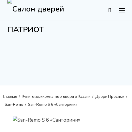
S
k
i
p
t
o
c
o
n
t
e
n
Главная
/
Купить межкомнатные двери в Казани
/
Двери Престиж
/
t
San-Remo
/
San-Remo S 6 «Санторини»