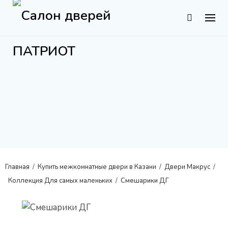
S
k
i
p
t
o
c
o
n
t
e
n
Главная
/
Купить межкомнатные двери в Казани
/
Двери Макрус
/
t
Коллекция Для самых маленьких
/
Смешарики ДГ