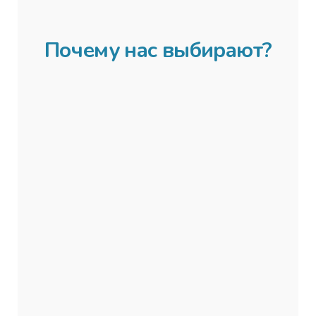
(влагоустойчивое и
ударопрочное
покрытие)
Почему нас выбирают?
Стекло - Лакобель
(черное, белое)
Цветовая палитра - 9
цветов
Гарантия - 1 год
Профессионалы
Наши специалисты по установке дверей с
опытом более 10ти лет,