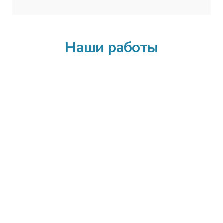
Наши работы
Все
Входные двери
Дверная фурнитура
Межкомнатные двери
Установка дверей